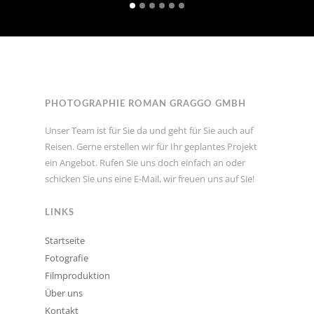
PHOTOGRAPHIE ROMAN GRAGGO GMBH
Unser Team ist für Sie da und geht für Sie auch auf
Reisen. Gerne erstellen wir für Ihr geplantes Projekt
ein Angebot. Rufen Sie uns doch einfach an oder
schicken Sie uns eine E-Mail, wir freuen uns auf Sie!
LINKS
Startseite
Fotografie
Filmproduktion
Über uns
Kontakt