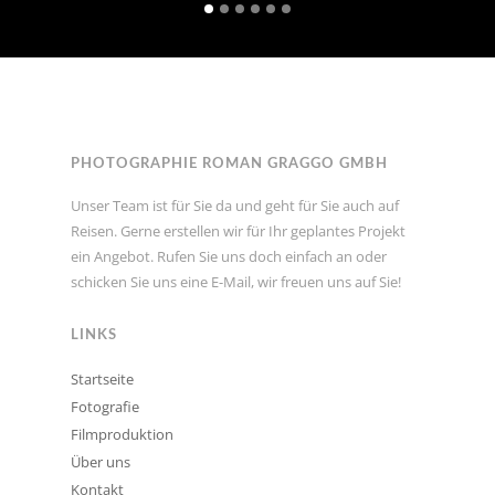
PHOTOGRAPHIE ROMAN GRAGGO GMBH
Unser Team ist für Sie da und geht für Sie auch auf
Reisen. Gerne erstellen wir für Ihr geplantes Projekt
ein Angebot. Rufen Sie uns doch einfach an oder
schicken Sie uns eine E-Mail, wir freuen uns auf Sie!
LINKS
Startseite
Fotografie
Filmproduktion
Über uns
Kontakt