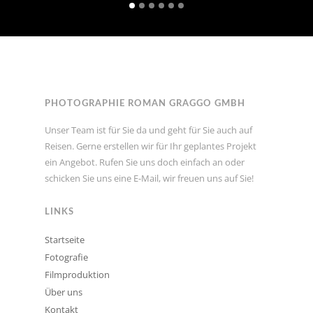
PHOTOGRAPHIE ROMAN GRAGGO GMBH
Unser Team ist für Sie da und geht für Sie auch auf
Reisen. Gerne erstellen wir für Ihr geplantes Projekt
ein Angebot. Rufen Sie uns doch einfach an oder
schicken Sie uns eine E-Mail, wir freuen uns auf Sie!
LINKS
Startseite
Fotografie
Filmproduktion
Über uns
Kontakt